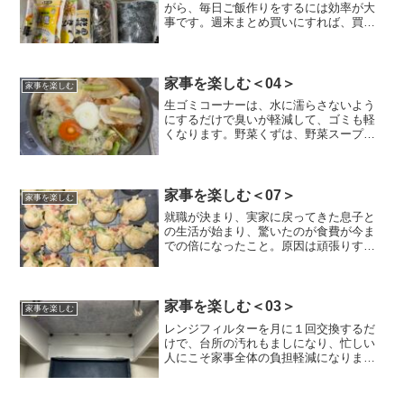
がら、毎日ご飯作りをするには効率が大
事です。週末まとめ買いにすれば、買い
物にかける時間もお金も節約できるけ
ど、前もって献立立てて作るのは大変っ
て思いますか？ 私は結婚してから約３
０年、ずっとまとめ買いでや...
家事を楽しむ＜04＞
家事を楽しむ
生ゴミコーナーは、水に濡らさないよう
にするだけで臭いが軽減して、ゴミも軽
くなります。野菜くずは、野菜スープを
とってから捨てる手間をかければ、美味
しいお出汁が取れます。
家事を楽しむ＜07＞
家事を楽しむ
就職が決まり、実家に戻ってきた息子と
の生活が始まり、驚いたのが食費が今ま
での倍になったこと。原因は頑張りす
ぎ。息子も太ったので、軌道修正するこ
とにしました。もっと楽に、楽しい食卓
にする工夫の第一弾はたこ焼きでした。
家事を楽しむ＜03＞
家事を楽しむ
レンジフィルターを月に１回交換するだ
けで、台所の汚れもましになり、忙しい
人にこそ家事全体の負担軽減になりま
す。忙しいときこそ、早め早めのレンジ
フードを交換し、小まめに掃除するほう
が、家事全体の負担が軽くなります。