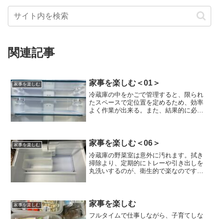
関連記事
家事を楽しむ＜01＞
家事を楽しむ
冷蔵庫の中をかごで管理すると、限られ
たスペースで定位置を定めるため、効率
よく作業が出来る。また、結果的に必要
な食材や調味料を絞り込むことにもな
り、管理が行き届くので、食品のムダも
少なくすることが出来る。
家事を楽しむ＜06＞
家事を楽しむ
冷蔵庫の野菜室は意外に汚れます。拭き
掃除より、定期的にトレーや引き出しを
丸洗いするのが、衛生的で楽なのです。
食材がなくなってきたときが掃除のチャ
ンス。冷蔵庫の中は定位置を決めておく
と使いやすいのでお勧めです。
家事を楽しむ
家事を楽しむ
フルタイムで仕事しながら、子育てしな