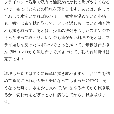
フライパンは洗剤で洗うと油膜がはがれて焦げやすくなる
ので、布でほとんどの汚れを落とします。あとは、さっと
たわしで水洗いすれば終わり！ 煮物を温めていた小鍋
も、煮汁は布で拭き取って。フライ返しも、ついた油も汚
れも拭き取って。あとは、少量の洗剤をつけたスポンジで
さっと洗って終わり。レンジも油が多い料理のあとは、フ
ライ返しを洗ったスポンジでさっと拭いて、最後は台ふき
んでIHコンロから流し台まで拭き上げて、朝の台所掃除は
完了です！
調理した直後はすぐに簡単に拭き取れますが、お弁当を詰
めてる間に汚れがカチカチになってしまった😓😓😓 そ
うなった時は、水を少し入れて汚れをゆるめてから拭き取
るか、切れ端をどぼっと水に濡らしてから、拭き取りま
す。